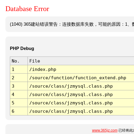
Database Error
(1040) 365建站错误警告：连接数据库失败，可能的原因：1、数
PHP Debug
No.
File
1
/index.php
2
/source/function/function_extend.php
3
/source/class/jzmysql.class.php
4
/source/class/jzmysql.class.php
5
/source/class/jzmysql.class.php
6
/source/class/jzmysql.class.php
www.365jz.com
已经将此