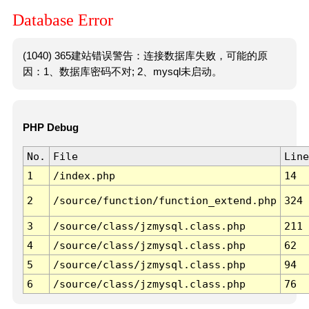
Database Error
(1040) 365建站错误警告：连接数据库失败，可能的原
因：1、数据库密码不对; 2、mysql未启动。
PHP Debug
No.
File
Line
1
/index.php
14
2
/source/function/function_extend.php
324
3
/source/class/jzmysql.class.php
211
4
/source/class/jzmysql.class.php
62
5
/source/class/jzmysql.class.php
94
6
/source/class/jzmysql.class.php
76