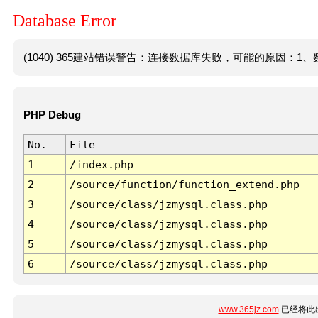
Database Error
(1040) 365建站错误警告：连接数据库失败，可能的原因：1、数
PHP Debug
No.
File
1
/index.php
2
/source/function/function_extend.php
3
/source/class/jzmysql.class.php
4
/source/class/jzmysql.class.php
5
/source/class/jzmysql.class.php
6
/source/class/jzmysql.class.php
www.365jz.com
已经将此