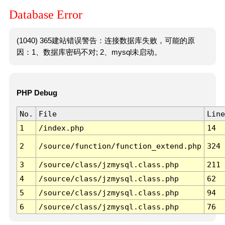
Database Error
(1040) 365建站错误警告：连接数据库失败，可能的原
因：1、数据库密码不对; 2、mysql未启动。
PHP Debug
No.
File
Line
1
/index.php
14
2
/source/function/function_extend.php
324
3
/source/class/jzmysql.class.php
211
4
/source/class/jzmysql.class.php
62
5
/source/class/jzmysql.class.php
94
6
/source/class/jzmysql.class.php
76