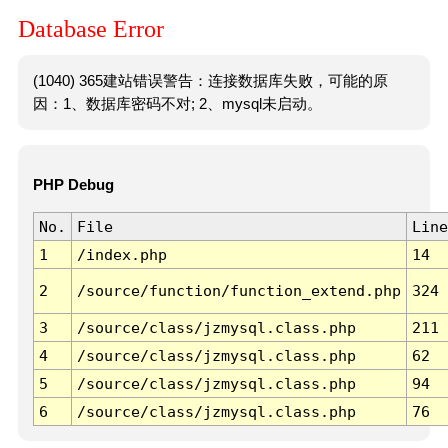
Database Error
(1040) 365建站错误警告：连接数据库失败，可能的原
因：1、数据库密码不对; 2、mysql未启动。
PHP Debug
No.
File
Line
1
/index.php
14
2
/source/function/function_extend.php
324
3
/source/class/jzmysql.class.php
211
4
/source/class/jzmysql.class.php
62
5
/source/class/jzmysql.class.php
94
6
/source/class/jzmysql.class.php
76