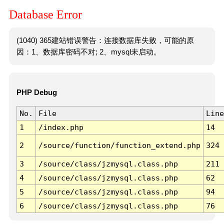
Database Error
(1040) 365建站错误警告：连接数据库失败，可能的原
因：1、数据库密码不对; 2、mysql未启动。
PHP Debug
No.
File
Line
1
/index.php
14
2
/source/function/function_extend.php
324
3
/source/class/jzmysql.class.php
211
4
/source/class/jzmysql.class.php
62
5
/source/class/jzmysql.class.php
94
6
/source/class/jzmysql.class.php
76