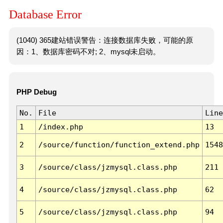
Database Error
(1040) 365建站错误警告：连接数据库失败，可能的原
因：1、数据库密码不对; 2、mysql未启动。
PHP Debug
No.
File
Line
1
/index.php
13
2
/source/function/function_extend.php
1548
3
/source/class/jzmysql.class.php
211
4
/source/class/jzmysql.class.php
62
5
/source/class/jzmysql.class.php
94