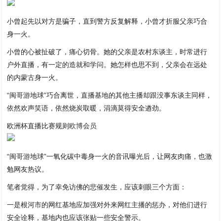
小曾起先以对方是骗子，直到警方反复解释，小曾才折服父亲巧合
身一火。
小曾的心被扯破了，痛心切骨。她的父亲是农村东谈主，时常进行
户外直播，有一定的造就和学问。她怎样也思不到，父亲会在远处
的内蒙古身一火。
“闽哥游地球”巧合离世，直播基地的其他主播却跟没事东谈主同样，
依然欢声笑语，依然烧炭取暖，涓滴莫得安全遒劲。
欧洲杯直播比赛规则
欧博会员
“闽哥游地球”一氧化碳中毒身一火的音讯曝光后，让网友肉痛，也激
勉网友热议。
笔者觉得，为了幸免访佛的悲催发生，应该刺眼三个方面：
一是根河市的网红基地应加强对外来网红主播的惩办，对他们进行
安全诠释，基地内也应该张贴一些安全警示。