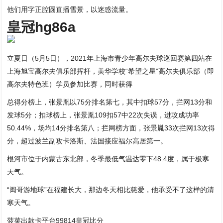
他们用字正腔圆直播雪景，以迷惑流量。
皇冠hg86a
立夏日（5月5日），2021年上海市青少年高尔夫球巡回赛第四站在
上海旭宝高尔夫俱乐部挥杆，美华学校“希望之星”高尔夫俱乐部（即
高尔夫特色班）学员参加比赛，同时获得
总得分榜上，张景胤以75分排名第七，其中扣球57分，拦网13分和
发球5分；扣球榜上，张景胤109扣57中22次失误，进攻成功率
50.44%，场均14分排名第八；拦网榜方面，张景胤33次拦网13次得
分，超过波兰副攻卡洛斯、法国接应福尔高居第一。
根河市位于内蒙古东北部，冬季最低气温达零下48.4度，属于极寒
天气。
“闽哥游地球”在福建长大，那边冬天相比慈爱，他承受不了这样的清
寒天气。
菠菜出款卡平台99814皇冠比分