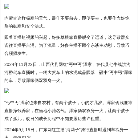
内蒙古这样极寒的天气，最佳不要前去，即便要去，也要作念好饱
胀的御寒和安全法式。
跟着直播短视频的兴起，好多草根靠直播蜕变了运道，这导致群众
皆往直播平台涌。为了流量，好多主播不顾个东谈主劝慰，导致巧
合频频发生。
2024年11月22日，山西代县网红“丐中丐”浑家，在代县七牛线洪沟
河桥驾车直播时，一辆大货车上的水泥成品陨落，砸中“丐中丐”浑家
的车，导致浑家俩双双身一火。
“丐中丐”浑家也来自农村，有两个孩子，小的才几岁。浑家俩浅显靠
直播挣钱养家，在当地小驰名气。浑家俩双双身一火，让两个孩子
成了孤儿，改日的成长历程中不知要履历些许粗重。
2024年9月15日，广东网红主播“海莉子”骑行直播时遇到车祸身一
火，年仅31岁。