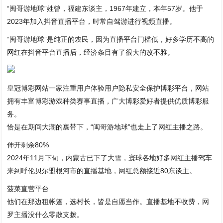
“闽哥游地球”姓曾，福建东谈主，1967年建立，本年57岁。他于
2023年加入抖音直播平台，时常自驾游进行视频直播。
“闽哥游地球”是纯正的农民，因为直播平台门槛低，好多学历不高的
网红在抖音平台直播后，经济条目有了很大的改不雅。
皇冠博彩网站一家注重用户体验用户隐私安全保护博彩平台，网站
拥有丰富博彩游戏种类赛事直播，广大博彩爱好者提供优质博彩服
务。
恰是在期间大潮的裹带下，“闽哥游地球”也走上了网红主播之路。
伸开剩余80%
2024年11月下旬，内蒙古已下了大雪，寰球各地好多网红主播驾车
来到呼伦贝尔盟根河市的直播基地，网红总额接近80东谈主。
菠菜直营平台
他们在那边租帐篷，选村长，皆是自愿当作。直播基地不收费，网
罗主播没什么零散支拨。