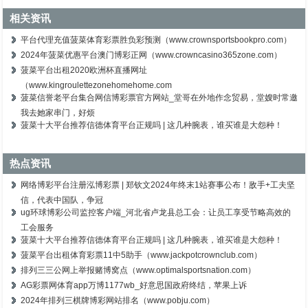
相关资讯
平台代理充值菠菜体育彩票胜负彩预测（www.crownsportsbookpro.com）
2024年菠菜优惠平台澳门博彩正网（www.crowncasino365zone.com）
菠菜平台出租2020欧洲杯直播网址
（www.kingroulettezonehomehome.com
菠菜信誉老平台集合网信博彩票官方网站_堂哥在外地作念贸易，堂嫂时常邀
我去她家串门，好烦
菠菜十大平台推荐信德体育平台正规吗 | 这几种腕表，谁买谁是大怨种！
热点资讯
网络博彩平台注册泓博彩票 | 郑钦文2024年终末1站赛事公布！敌手+工夫坚
信，代表中国队，争冠
ug环球博彩公司监控客户端_河北省卢龙县总工会：让员工享受节略高效的
工会服务
菠菜十大平台推荐信德体育平台正规吗 | 这几种腕表，谁买谁是大怨种！
菠菜平台出租体育彩票11中5助手（www.jackpotcrownclub.com）
排列三三公网上举报赌博窝点（www.optimalsportsnation.com）
AG彩票网体育app万博1177wb_好意思国政府终结，苹果上诉
2024年排列三棋牌博彩网站排名（www.pobju.com）