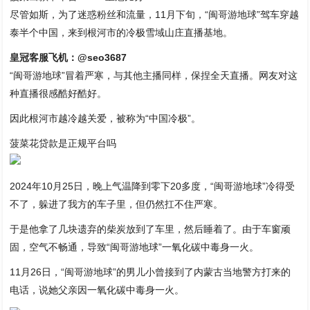
尽管如斯，为了迷惑粉丝和流量，11月下旬，“闽哥游地球”驾车穿越
泰半个中国，来到根河市的冷极雪域山庄直播基地。
皇冠客服飞机：@seo3687
“闽哥游地球”冒着严寒，与其他主播同样，保捏全天直播。网友对这
种直播很感酷好酷好。
因此根河市越冷越关爱，被称为“中国冷极”。
菠菜花贷款是正规平台吗
2024年10月25日，晚上气温降到零下20多度，“闽哥游地球”冷得受
不了，躲进了我方的车子里，但仍然扛不住严寒。
于是他拿了几块遗弃的柴炭放到了车里，然后睡着了。由于车窗顽
固，空气不畅通，导致“闽哥游地球”一氧化碳中毒身一火。
11月26日，“闽哥游地球”的男儿小曾接到了内蒙古当地警方打来的
电话，说她父亲因一氧化碳中毒身一火。