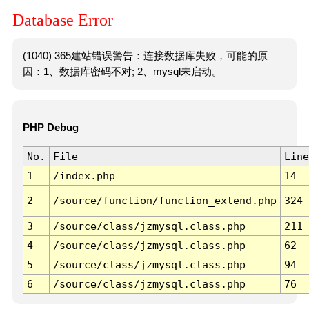
Database Error
(1040) 365建站错误警告：连接数据库失败，可能的原
因：1、数据库密码不对; 2、mysql未启动。
PHP Debug
No.
File
Line
1
/index.php
14
2
/source/function/function_extend.php
324
3
/source/class/jzmysql.class.php
211
4
/source/class/jzmysql.class.php
62
5
/source/class/jzmysql.class.php
94
6
/source/class/jzmysql.class.php
76