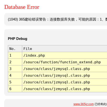
Database Error
(1040) 365建站错误警告：连接数据库失败，可能的原因：1、数
PHP Debug
No.
File
1
/index.php
2
/source/function/function_extend.php
3
/source/class/jzmysql.class.php
4
/source/class/jzmysql.class.php
5
/source/class/jzmysql.class.php
6
/source/class/jzmysql.class.php
www.365jz.com
已经将此