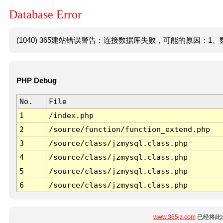
Database Error
(1040) 365建站错误警告：连接数据库失败，可能的原因：1、数
PHP Debug
No.
File
1
/index.php
2
/source/function/function_extend.php
3
/source/class/jzmysql.class.php
4
/source/class/jzmysql.class.php
5
/source/class/jzmysql.class.php
6
/source/class/jzmysql.class.php
www.365jz.com
已经将此